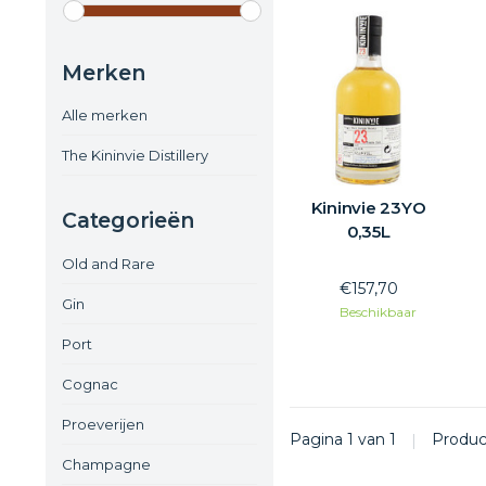
Merken
Alle merken
The Kininvie Distillery
Kininvie 23YO
Categorieën
0,35L
Old and Rare
€157,70
Gin
Beschikbaar
Port
Cognac
Proeverijen
Pagina 1 van 1
|
Produ
Champagne