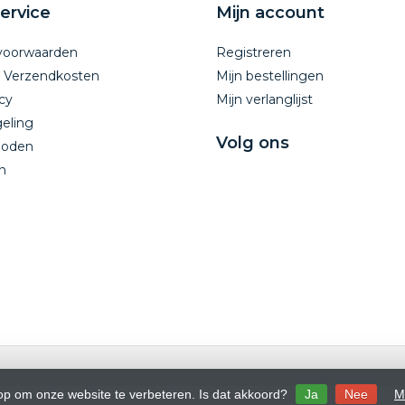
ervice
Mijn account
voorwaarden
Registreren
n Verzendkosten
Mijn bestellingen
cy
Mijn verlanglijst
eling
Volg ons
hoden
n
 op om onze website te verbeteren. Is dat akkoord?
Ja
Nee
M