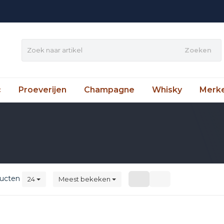
Zoeken
c
Proeverijen
Champagne
Whisky
Merk
ucten
24
Meest bekeken