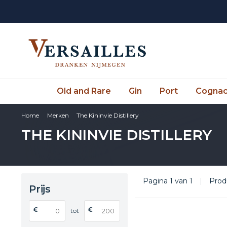
Old and Rare
Gin
Port
Cogna
Home
Merken
The Kininvie Distillery
THE KININVIE DISTILLERY
Pagina 1 van 1
|
Prod
Prijs
€
€
tot