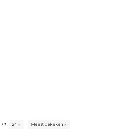
cten
24
Meest bekeken