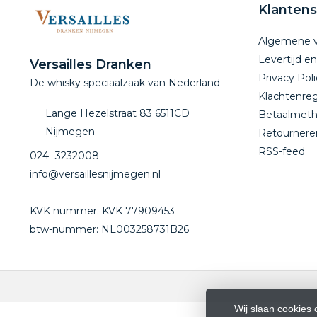
Klantens
Algemene 
Levertijd e
Versailles Dranken
Privacy Poli
De whisky speciaalzaak van Nederland
Klachtenreg
Lange Hezelstraat 83 6511CD
Betaalmet
Nijmegen
Retournere
RSS-feed
024 -3232008
info@versaillesnijmegen.nl
KVK nummer: KVK 77909453
btw-nummer: NL003258731B26
Wij slaan cookies