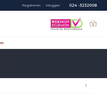
024 -3232008
Registreren
|
Inloggen
0
en
1