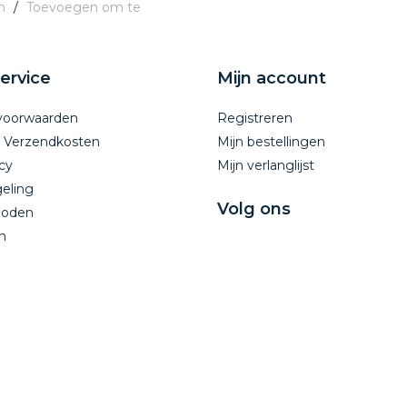
n
/
Toevoegen om te
ervice
Mijn account
voorwaarden
Registreren
n Verzendkosten
Mijn bestellingen
cy
Mijn verlanglijst
eling
Volg ons
hoden
n