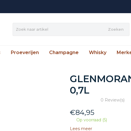
Zoeken
c
Proeverijen
Champagne
Whisky
Merk
GLENMORAN
0,7L
0 Review(s)
€
84,95
Op voorraad (5)
Lees meer