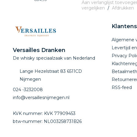
Aan verlanglijst toevoege
vergelijken
/
Afdrukken
Klantens
Algemene 
Levertijd e
Versailles Dranken
Privacy Poli
De whisky speciaalzaak van Nederland
Klachtenreg
Lange Hezelstraat 83 6511CD
Betaalmet
Nijmegen
Retournere
RSS-feed
024 -3232008
info@versaillesnijmegen.nl
KVK nummer: KVK 77909453
btw-nummer: NL003258731B26