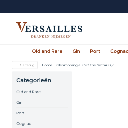
Old and Rare
Gin
Port
Cogna
Ga terug
Home
Glenmorangie 16YO the Nectar 0,7L
Categorieën
Old and Rare
Gin
Port
Cognac