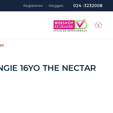
024 -3232008
Registreren
|
Inloggen
0
en
GIE 16YO THE NECTAR