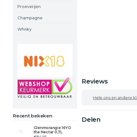
Proeverijen
Champagne
Whisky
Reviews
Help ons en andere klanten
Recent bekeken
Delen
Glenmorangie 16YO
the Nectar 0,7L
€84,95