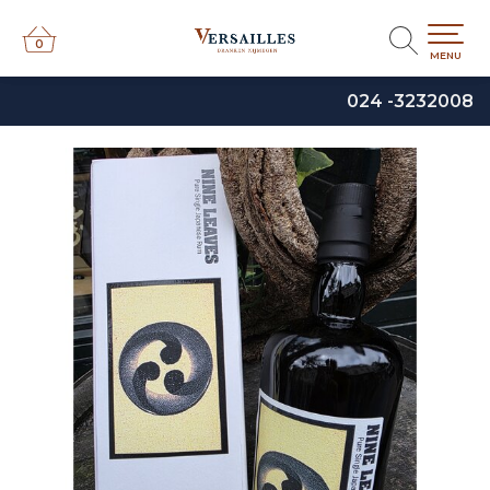
0
0
MENU
024 -3232008