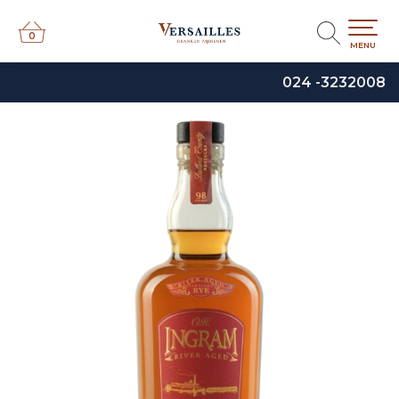
0
0
MENU
024 -3232008