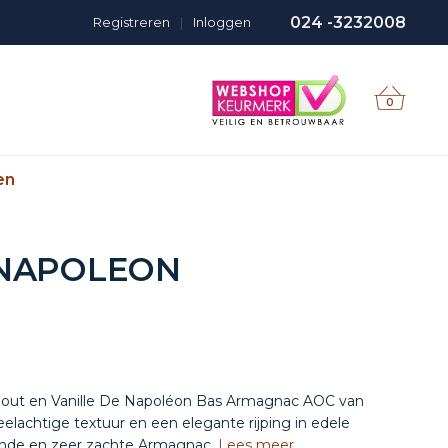
024 -3232008
Registreren
|
Inloggen
0
en
NAPOLEON
hout en Vanille De Napoléon Bas Armagnac AOC van
eelachtige textuur en een elegante rijping in edele
ronde en zeer zachte Armagnac.
Lees meer