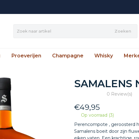
Zoeken
c
Proeverijen
Champagne
Whisky
Merk
SAMALENS 
0 Review(s)
€
49,95
Op voorraad (3)
Perencompote , geroosterd 
Samalens boeit door zijn fluw
eiken vaten. Een krachtige, 