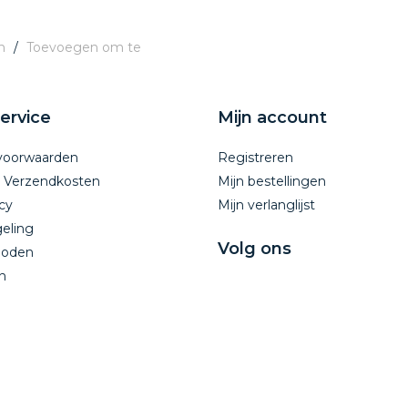
n
/
Toevoegen om te
ervice
Mijn account
voorwaarden
Registreren
n Verzendkosten
Mijn bestellingen
cy
Mijn verlanglijst
eling
Volg ons
hoden
n