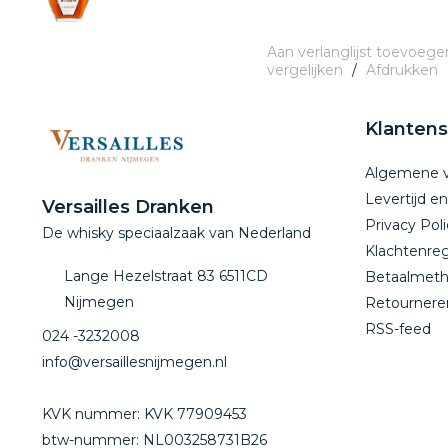
Aan verlanglijst toevoege
vergelijken
/
Afdrukken
Klantens
Algemene 
Levertijd e
Versailles Dranken
Privacy Poli
De whisky speciaalzaak van Nederland
Klachtenreg
Lange Hezelstraat 83 6511CD
Betaalmet
Nijmegen
Retournere
RSS-feed
024 -3232008
info@versaillesnijmegen.nl
KVK nummer: KVK 77909453
btw-nummer: NL003258731B26