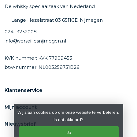
De whisky speciaalzaak van Nederland
Lange Hezelstraat 83 6511CD Nijmegen
024 -3232008
info@versaillesnijmegen.nl
KVK nummer: KVK 77909453
btw-nummer: NL003258731B26
Klantenservice
Mijn account
Wij slaan cookies op om onze website te verbeteren.
Is dat akkoord?
Nieuwsbrief
Ja