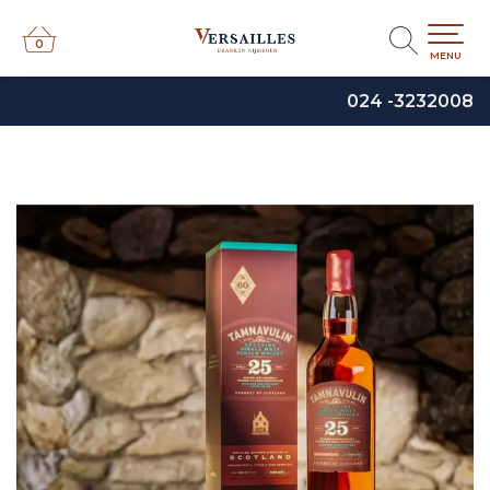
0
0
MENU
024 -3232008